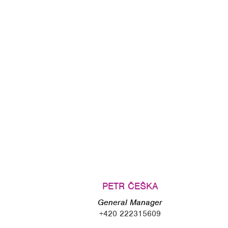
PETR ČEŠKA
General Manager
+420 222315609
ceska@hotel-opera.cz