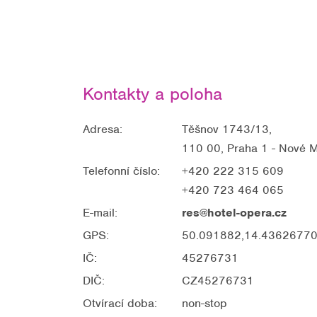
Kontakty a poloha
Adresa:
Těšnov 1743/13,
110 00, Praha 1 - Nové 
Telefonní číslo:
+420 222 315 609
+420 723 464 065
E-mail:
res@hotel-opera.cz
GPS:
50.091882,14.4362677
IČ:
45276731
DIČ:
CZ45276731
Otvírací doba:
non-stop